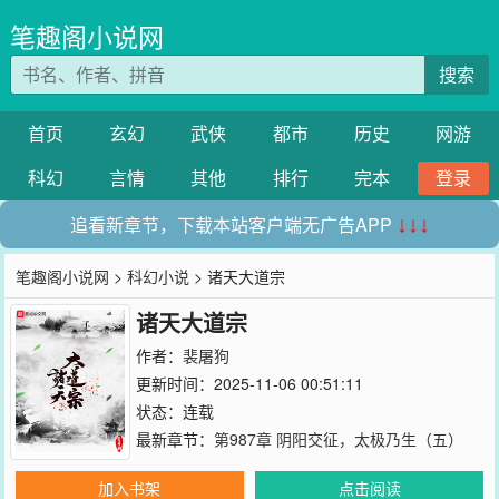
笔趣阁小说网
搜索
首页
玄幻
武侠
都市
历史
网游
科幻
言情
其他
排行
完本
登录
追看新章节，下载本站客户端无广告APP
↓↓↓
笔趣阁小说网
>
科幻小说
> 诸天大道宗
诸天大道宗
作者：
裴屠狗
更新时间：2025-11-06 00:51:11
状态：连载
最新章节：
第987章 阴阳交征，太极乃生（五）
加入书架
点击阅读