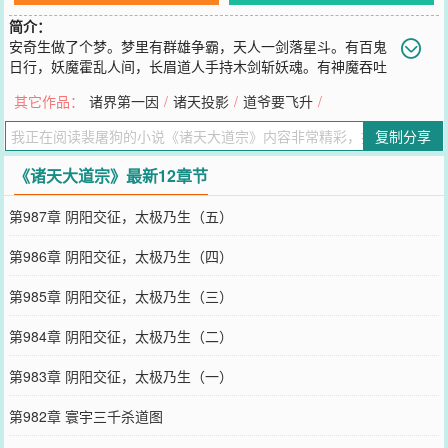
简介：
安奇生做了个梦。梦里有群雄争霸，天人一剑落星斗。有百鬼
日行，妖魔霍乱人间，长眉道人手持木剑斩妖魂。有神魔吞吐
星河，张目为昼，闭目为夜................有一天，梦醒了，他们来了。已
其它作品：
诸界第一因
/
诸天投影
/
道爷要飞升
/
有480万字完本精品小说《诸天投影》，人品保证。
您要是觉得《
诸天大道宗
》还不错的话请不要忘记向您QQ群和微博微
复制分享
信里的朋友推荐哦！
《诸天大道宗》最新12章节
第987章 阴阳交征，太极乃生（五）
第986章 阴阳交征，太极乃生（四）
第985章 阴阳交征，太极乃生（三）
第984章 阴阳交征，太极乃生（二）
第983章 阴阳交征，太极乃生（一）
第982章 寰宇三千杀道图