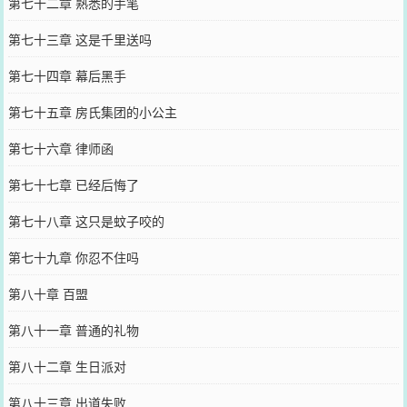
第七十二章 熟悉的手笔
第七十三章 这是千里送吗
第七十四章 幕后黑手
第七十五章 房氏集团的小公主
第七十六章 律师函
第七十七章 已经后悔了
第七十八章 这只是蚊子咬的
第七十九章 你忍不住吗
第八十章 百盟
第八十一章 普通的礼物
第八十二章 生日派对
第八十三章 出道失败