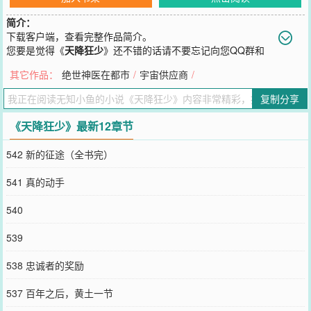
简介：
下载客户端，查看完整作品简介。
您要是觉得《
天降狂少
》还不错的话请不要忘记向您QQ群和
微博微信里的朋友推荐哦！
其它作品：
绝世神医在都市
/
宇宙供应商
/
复制分享
《天降狂少》最新12章节
542 新的征途（全书完）
541 真的动手
540
539
538 忠诚者的奖励
537 百年之后，黄土一节