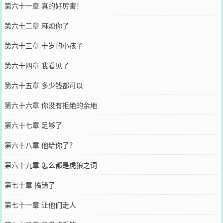
第六十一章 真的好厉害！
第六十二章 麻烦你了
第六十三章 十岁的小孩子
第六十四章 我看见了
第六十五章 多少钱都可以
第六十六章 你没有拒绝的余地
第六十七章 足够了
第六十八章 他给你了？
第六十九章 怎么都是虎狼之词
第七十章 搞错了
第七十一章 让他们走人