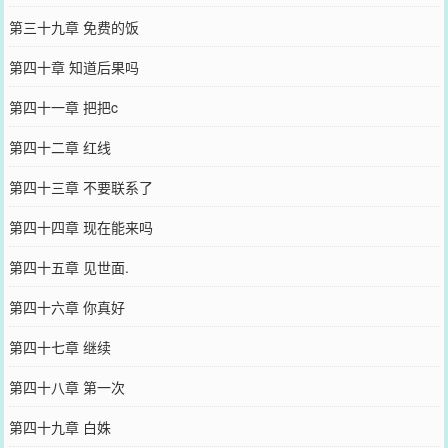
第三十九章 免费的饭
第四十章 知道后果吗
第四十一章 把把c
第四十二章 红线
第四十三章 不要联系了
第四十四章 现在能来吗
第四十五章 见世面.
第四十六章 你真好
第四十七章 继续
第四十八章 第一次
第四十九章 白姝