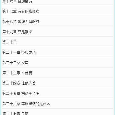
第十六章 普通会员
第十七章 有名的捞金女
第十八章 竭诚为您服务
第十九章 只是饭卡
第二十章
第二十一章 征服成功
第二十二章 买车
第二十三章 幸苦费
第二十四章 让他等着
第二十五章 把这卖了吧
第二十六章 车厢里装的是什么
第二十七章 见面