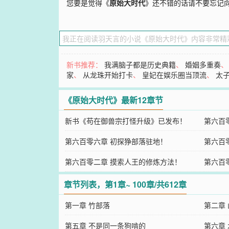
您要是觉得《
原始大时代
》还不错的话请不要忘记
新书推荐：
我满脑子都是历史典籍
、
婚姻多重奏
家
、
从龙珠开始打卡
、
皇妃在娱乐圈当顶流
、
太
《原始大时代》最新12章节
新书《苟在御兽宗打怪升级》已发布！
第六百
第六百零六章 初探狰部落驻地！
第六百
第六百零二章 摸索人王的修炼方法！
第六百
章节列表，第1章~ 100章/共612章
第一章 竹部落
第二章
第五章 不是同一条狗啃的
第六章