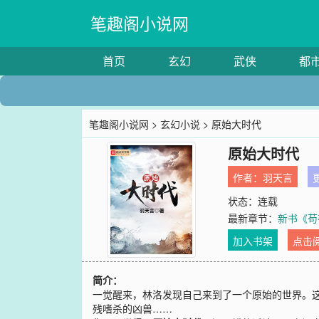
笔趣阁小说网
首页
玄幻
武侠
都
笔趣阁小说网
>
玄幻小说
> 原始大时代
原始大时代
作者：
羽天言
更
状态：连载
最新章节：
新书《苟
加入书架
点击
简介：
一觉醒来，林洛发现自己来到了一个原始的世界。
残嗜杀的凶兽……