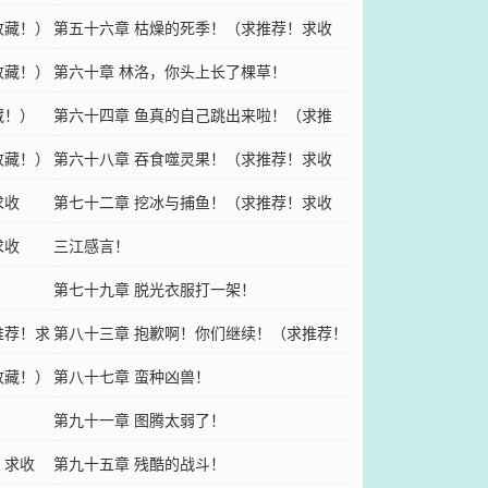
收藏！）
第五十六章 枯燥的死季！（求推荐！求收
收藏！）
藏！）
第六十章 林洛，你头上长了棵草！
藏！）
第六十四章 鱼真的自己跳出来啦！（求推
收藏！）
荐！求收藏！）
第六十八章 吞食噬灵果！（求推荐！求收
求收
藏！）
第七十二章 挖冰与捕鱼！（求推荐！求收
求收
藏！）
三江感言！
第七十九章 脱光衣服打一架！
推荐！求
第八十三章 抱歉啊！你们继续！（求推荐！
收藏！）
求收藏！）
第八十七章 蛮种凶兽！
第九十一章 图腾太弱了！
！求收
第九十五章 残酷的战斗！