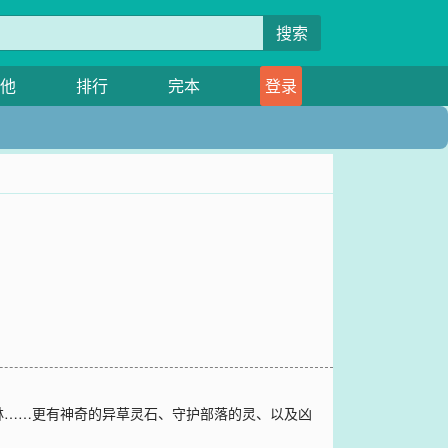
搜索
他
排行
完本
登录
林……更有神奇的异草灵石、守护部落的灵、以及凶