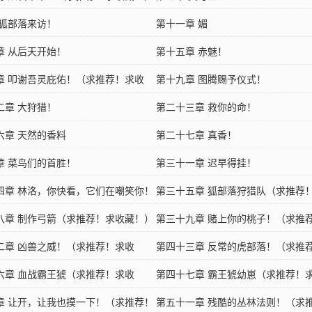
 狐部落来访！
第十一章 媚
章 从后天开始！
第十五章 赤魅！
章 叩谢吾灵庇佑！（求推荐！求收
第十九章 图腾赐予仪式！
二章 大狩猎！
第二十三章 救你的命！
六章 天然的香料
第二十七章 真香！
章 菜鸟们的首胜！
第三十一章 迟早得挂！
四章 林洛，你快看，它们在嘲笑你！
第三十五章 狐部落狩猎队（求推荐
荐！求收藏！）
八章 制作弓箭（求推荐！求收藏！）
藏！）
第三十九章 赌上你的桃子！（求推
二章 凶兽之威！（求推荐！求收
藏！）
第四十三章 反常的虎部落！（求推
六章 血战霸王猇（求推荐！求收
藏！）
第四十七章 霸王猇幼崽（求推荐！
章 让开，让我也摸一下！（求推荐！
藏！）
第五十一章 残酷的丛林法则！（求