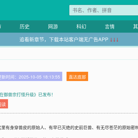
市
历史
网游
科幻
言情
其
追看新章节，下载本站客户端无广告APP
↓↓↓
新时间：2025-10-05 18:13:55
直达底部
在御兽宗打怪升级》已发布！
阅读
这里有身穿兽皮的原始人、有早已灭绝的史前巨兽、有无尽苍茫的原始密