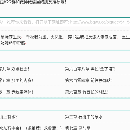
向您QQ群和微博微信里的朋友推荐哦！
、
星际苍生录
、
千秋我为凰：火凤凰
、
穿书后我把反派大佬宠成废
、
重
子妃她命中带煞
、
零九章 奴隶社会！
第六百零八章 黑色“金字塔”！
零五章 那里的肉多！
第六百零四章 前往狰部落！
零一章 赤纹果淬体！
第六百章 竹酋长的想法！
 山上有水？
第三章 石缝中的泉水
 水从石中来！（求推荐！求收藏！）
第七章 灵与巫