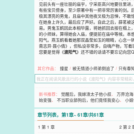
见前头有一座壮丽的庙宇，宁采臣高兴地要往里进，
有些宝贝傍身，至少原著中有一把非常厉害的剑。
极其漂亮的男鬼，且庙中其他夜叉极为忌惮，不敢
在她身上许久，最后应了声好。自此之后，薛茗被
易。男鬼玉鹤因此本相毕露，将她抓回去按在榻上，
的小师妹，算得她会入庙，便提前在庙中等候。本
阳气。燕玉鹤看着她那双晶莹如玉的眼睛，心念一转
斋志异·聂小倩》，但私设非常多，自嗨产物，写着
您要是觉得《
渡阳气
》还不错的话请不要忘记向您
其它作品：
撞星
/
被无情道小师弟倒追了
/
只有春
新书推荐：
觉醒后，我嫁渣太子他小叔
、
万界沧海
始变强
、
不当职业舔狗后，他们竟怪我变心
、
小姐
章节列表，第1章~ 61章/共61章
1 第 1 章
2 第 2 