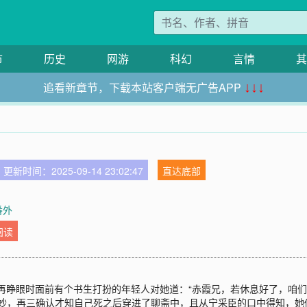
市
历史
网游
科幻
言情
其
追看新章节，下载本站客户端无广告APP
↓↓↓
更新时间：2025-09-14 23:02:47
直达底部
番外
阅读
再睁眼时面前有个书生打扮的年轻人对她道：“赤霞兄，若休息好了，咱们
觉不妙，再三确认才知自己死之后穿进了聊斋中，且从宁采臣的口中得知，