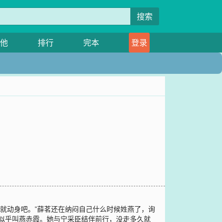
搜索
他
排行
完本
登录
就动身吧。”薛茗还在纳闷自己什么时候姓燕了，询
她似乎叫燕赤霞。她与宁采臣结伴前行，没走多久就