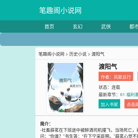
笔趣阁小说网
首页
玄幻
武侠
都
笔趣阁小说网
>
历史小说
> 渡阳气
渡阳气
作者：
风歌且行
状态：连载
最新章节：
61 福利
加入书架
点击
简介：
-社畜薛茗在下班途中被醉酒司机撞飞，当场死亡，
问：“你谁？”书生答：“在下宁采臣啊。”薛茗心