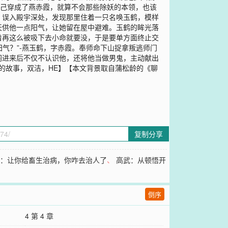
自己穿成了燕赤霞，就算不会那些除妖的本领，也该
，误入殿宇深处，发现那里住着一只名唤玉鹤，模样
天供他一点阳气，让她留在屋中避难。玉鹤的眸光落
着再这么被吸下去小命就要没，于是要单方面终止交
阳气？”-燕玉鹤，字赤霞。奉师命下山捉拿叛逃师门
闯进来后不仅不认识他，还将他当做男鬼，主动献出
的故事，双洁，HE】【本文背景取自蒲松龄的《聊
复制分享
医：让你给畜生治病，你咋去治人了
、
高武：从顿悟开
倒序
4 第 4 章