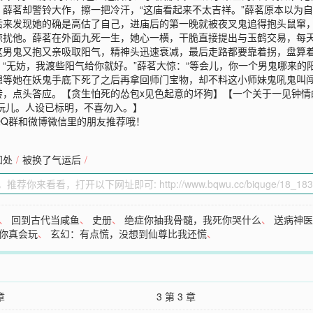
薛茗却警铃大作，擦一把冷汗，“这庙看起来不太吉祥。”薛茗原本以为
后来发现她的确是高估了自己，进庙后的第一晚就被夜叉鬼追得抱头鼠窜
惊扰他。薛茗在外面九死一生，她心一横，干脆直接提出与玉鹤交易，每
这男鬼又抱又亲吸取阳气，精神头迅速衰减，最后走路都要靠着拐，盘算
“无妨，我渡些阳气给你就好。”薛茗大惊：“等会儿，你一个男鬼哪来的
想等她在妖鬼手底下死了之后再拿回师门宝物，却不料这小师妹鬼吼鬼叫
，点头答应。【贪生怕死的怂包x见色起意的坏狗】【一个关于一见钟情
玩儿。人设已标明，不喜勿入。】
QQ群和微博微信里的朋友推荐哦！
知处
/
被换了气运后
/
、
回到古代当咸鱼
、
史册
、
绝症你抽我骨髓，我死你哭什么
、
送病神
你真会玩
、
玄幻：有点慌，没想到仙尊比我还慌
、
章
3 第 3 章