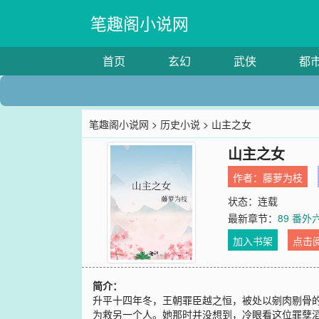
笔趣阁小说网
首页
玄幻
武侠
都
笔趣阁小说网
>
历史小说
> 山主之女
山主之女
作者：
藤萝为枝
状态：连载
最新章节：
89 番
加入书架
点击
简介：
升平十四年冬，王朝罪臣越之恒，被处以剜肉剔骨
为救另一个人。她那时并没想到，冷眼看这位罪孽滔