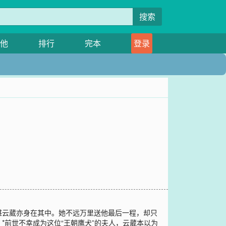
搜索
他
排行
完本
登录
湛云葳亦身在其中。她不远万里送他最后一程，却只
前世不幸成为这位“王朝鹰犬”的夫人，云葳本以为