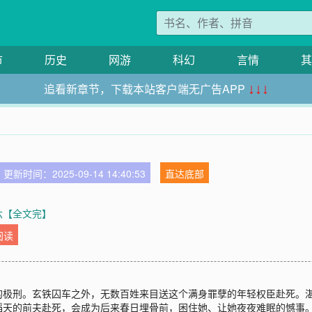
市
历史
网游
科幻
言情
其
追看新章节，下载本站客户端无广告APP
↓↓↓
更新时间：2025-09-14 14:40:53
直达底部
外六【全文完】
阅读
的极刑。玄铁囚车之外，无数百姓来目送这个满身罪孽的年轻权臣赴死。
天的前夫赴死，会成为后来春日埋骨前，困住她、让她夜夜难眠的憾事。*