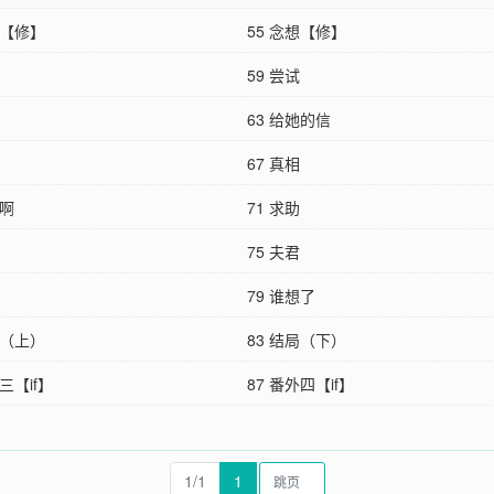
意【修】
55 念想【修】
59 尝试
63 给她的信
67 真相
情啊
71 求助
75 夫君
79 谁想了
局（上）
83 结局（下）
三【if】
87 番外四【if】
1/1
1