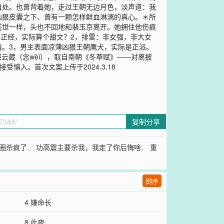
自处。也曾背着她，走过王朝无边月色，淡声道：我
凶狠皮囊之下、曾有一颗怎样鲜血淋漓的真心。＊所
前世一样，头也不回地和裴玉京离开。她拥住他伤痕
得正经，实际算个甜文？2，排雷：非女强，非大女
情。3，男主表面凉薄凶狠王朝鹰犬，实际是正派。
云葳（念wēi），取自南朝《冬草赋》——对离披
入。首次文案上传于2024.3.18
复制分享
圈杀疯了
、
功高震主要杀我，我走了你后悔啥
、
重
倒序
4 嫌命长
8 此夜