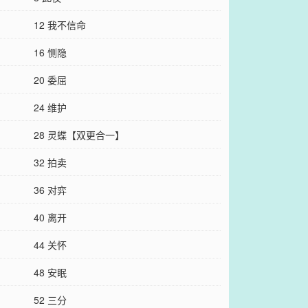
12 我不信命
16 恻隐
20 委屈
24 维护
28 灵蝶【双更合一】
32 拍卖
36 对弈
40 离开
44 关怀
48 安眠
52 三分