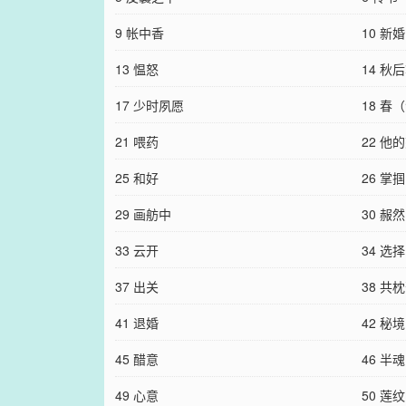
9 帐中香
10 新婚
13 愠怒
14 秋
17 少时夙愿
18 春
21 喂药
22 他
25 和好
26 掌
29 画舫中
30 赧然
33 云开
34 选择
37 出关
38 共
41 退婚
42 秘境
45 醋意
46 半魂
49 心意
50 莲纹