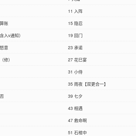
11 入阵
后算账
15 隐忍
（含入v通知）
19 回门
的怒意
23 承诺
掴（修）
27 花巳宴
31 小侍
35 雨夜【双更合一】
枕否
39 七夕
43 相遇
47 救命啊
51 石棺中