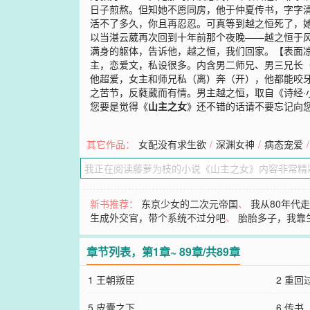
日子煎熬。但知她不愿同房，他于仲夏传书，字字
活不了多久，你且再忍忍。可真等到越之恒死了，
以当湛云葳再次回到十年前那个夜晚——越之恒于
满身的躯体，告诉他，越之恒，我们回家。【表面凉
主，恋爱文，私设很多。内含男二师兄、男三兄长
他超爱，女主和师兄私（离）奔（开），他都能咬牙
之苦节，反蕤葳而有情。男主越之恒，取自《诗经·小
您要是觉得《
山主之女
》还不错的话请不要忘记向
其它作品：
女配没有求生欲
/
深渊女神
/
病态宠爱
/
新书推荐：
东京少女的二次元帝国
、
我从80年代
生成外交官，带个系统不过分吧
、
胎胎多子，我靠
章节列表，第1章~ 89章/共89章
1 王朝叛臣
2 重回
5 皮囊之下
6 传书