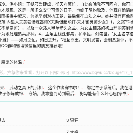
清冷。湛小姐：王朝邪祟肆虐，彻天府繁忙，自此夜晚我不再回府，你可
她才发现，这是一段多么安宁可贵的日子。也终于隐约触及，他藏在诡谲
风雨招摇中赶来，为她举剑对抗王朝，最后倒在血泊之中。她并没有再像
薄·内里人夫美强惨炼器师X无助但超能打·天才御灵师少女】1，文案写
（不是亲哥），以及一众路人甲单箭头女主、为女主铺路的狗血玛丽苏剧
为她处理追兵那种。4，主角主线诛邪祟，护平民，创盛世。*女主名字湛
雅》——如月之恒，如日之升。*相互尊重，文明发言，会删恶意评，不接受慎
您QQ群和微博微信里的朋友推荐哦！
魔鬼的体温
/
走来
、
武动之真正的武祖
、
这个作者穿书啦！
、
绑定生子系统后，我在港
生子修炼成神
、
夺嫡，我靠签到苟到最后
、
狗勾能有什么坏心思[穿书]
、
过去
3 猖狂
7 大婚