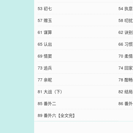
53 初七
54 执
57 赠玉
58 叨扰
61 谋算
62 诀别
65 认出
66 习惯
69 情窦
70 柔
73 追兵
74 回家
77 亲昵
78 酣畅
81 大战（下）
82 结
85 番外二
86 番外
89 番外六【全文完】