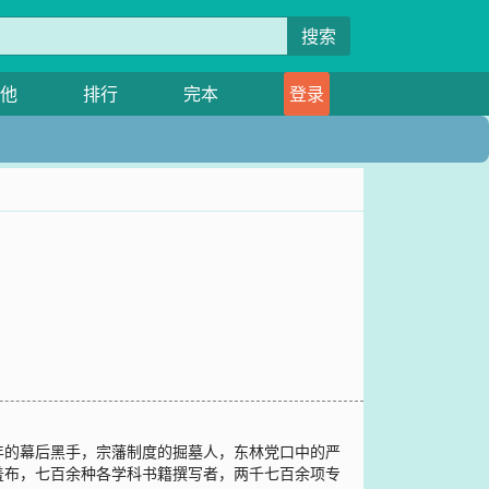
搜索
他
排行
完本
登录
年的幕后黑手，宗藩制度的掘墓人，东林党口中的严
羞布，七百余种各学科书籍撰写者，两千七百余项专