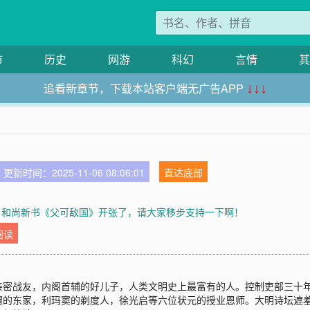
市
历史
网游
科幻
言情
其
追看新章节，下载本站客户端无广告APP
↓↓↓
更新时间：2025-11-06 08:06:01
直达底部
年，和尚新书《父可敌国》开张了，请大家移步支持一下啊！
阅读
亲密战友，内阁首辅的好儿子，人类文明史上最富有的人。控制吏部三十
渭的东家，利玛窦的剃度人，徐光启等六位状元的授业恩师。大明诗坛遮