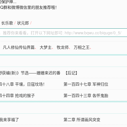
护神...
QQ群和微博微信里的朋友推荐哦！
长乐歌
/
状元郎
/
、
凡人修仙传仙界篇
、
大梦主
、
牧龙师
、
万相之王
、
野获编(新)》节选——姗姗来迟的番
【后记】
四十八章 平壤，日寇坟场！
第一百四十七章 军神归位
四十四章 抢戏的猴子
第一百四十三章 各怀鬼胎
 我来享福了
第二章 所谓画风突变