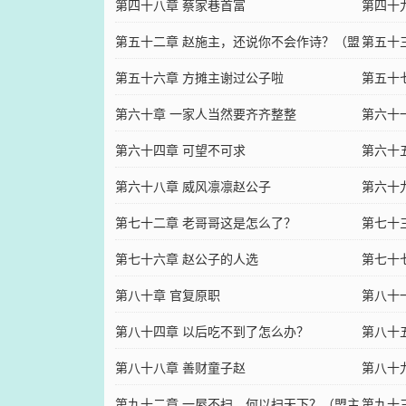
第四十八章 蔡家巷首富
第四十
第五十二章 赵施主，还说你不会作诗？（盟
第五十
主加更）
第五十六章 方摊主谢过公子啦
第五十
第六十章 一家人当然要齐齐整整
第六十
第六十四章 可望不可求
第六十
第六十八章 威风凛凛赵公子
第六十
第七十二章 老哥哥这是怎么了？
第七十
第七十六章 赵公子的人选
第七十
第八十章 官复原职
第八十
第八十四章 以后吃不到了怎么办？
第八十
第八十八章 善财童子赵
呱
第八十
第九十二章 一屋不扫，何以扫天下？（盟主
第九十