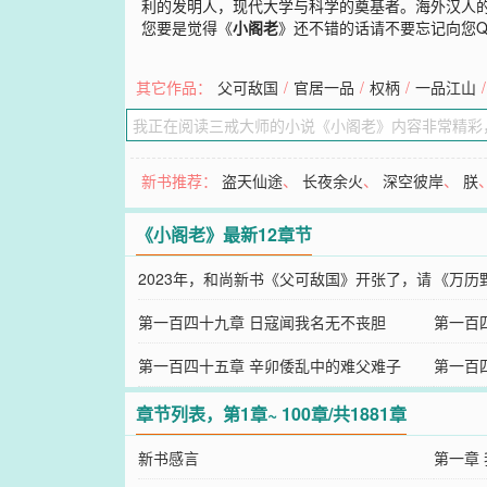
利的发明人，现代大学与科学的奠基者。海外汉人的保
您要是觉得《
小阁老
》还不错的话请不要忘记向您
其它作品：
父可敌国
/
官居一品
/
权柄
/
一品江山
/
新书推荐：
盗天仙途
、
长夜余火
、
深空彼岸
、
朕
《小阁老》最新12章节
2023年，和尚新书《父可敌国》开张了，请
《万历
大家移步支持一下啊！
第一百四十九章 日寇闻我名无不丧胆
外
第一百
第一百四十五章 辛卯倭乱中的难父难子
第一百
章节列表，第1章~ 100章/共1881章
新书感言
第一章