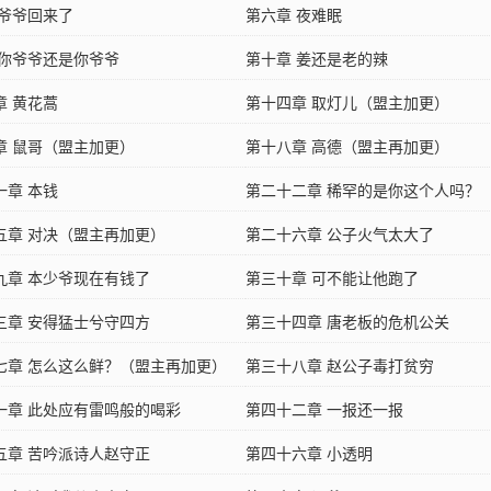
 爷爷回来了
第六章 夜难眠
 你爷爷还是你爷爷
第十章 姜还是老的辣
章 黄花蒿
第十四章 取灯儿（盟主加更）
章 鼠哥（盟主加更）
第十八章 高德（盟主再加更）
一章 本钱
第二十二章 稀罕的是你这个人吗？
五章 对决（盟主再加更）
第二十六章 公子火气太大了
九章 本少爷现在有钱了
第三十章 可不能让他跑了
三章 安得猛士兮守四方
第三十四章 唐老板的危机公关
七章 怎么这么鲜？（盟主再加更）
第三十八章 赵公子毒打贫穷
一章 此处应有雷鸣般的喝彩
第四十二章 一报还一报
五章 苦吟派诗人赵守正
第四十六章 小透明