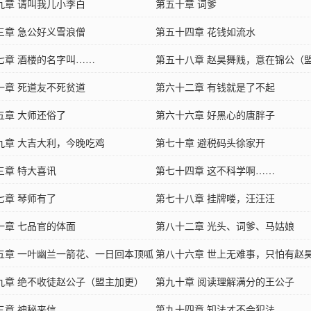
九章 请叫我儿小李白
第五十章 词爹
三章 急公好义雪浪僧
第五十四章 花钱如流水
七章 酒楼的名字叫……
第五十八章 赵昊舞贱，意在锦公（
一章 死道友不死贫道
更）
第六十二章 有钱就是了不起
五章 大师还俗了
第六十六章 好黑心的唐胖子
九章 大吉大利，今晚吃鸡
第七十章 避税码头徐家开
三章 特大喜讯
第七十四章 这不科学啊……
七章 琴师有了
第七十八章 挂牌喽，汪汪汪
一章 七品官的体面
第八十二章 光头、词爹、马姑娘
五章 一叶幽兰一箭花、一日回本顶呱
第八十六章 世上无难事，只怕有赵
九章 绝不收徒赵公子（盟主加更）
第九十章 阅读理解满分的王公子
三章 神秘来信
第九十四章 知法才不会犯法