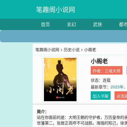
笔趣阁小说网
首页
玄幻
武侠
都
笔趣阁小说网
>
历史小说
> 小阁老
小阁老
作者：
三戒大师
状态：连载
最新章节：
2023
加入书架
点击
简介：
站在你面前的是：大明王朝的守护者，万历皇帝的
世藩第二，张居正高呼不可战胜。海瑞的知己，徐